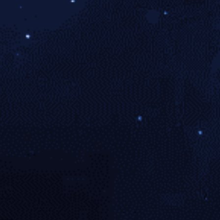
博鱼体育
亚洲体育服务平台大奖
2022 年度综合类数字体育平台荣誉奖项，肯定平
台服务能力。