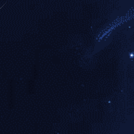
九、联系我们
如您在使用过程中有任何疑问或建
Email：support@boyusport3.c
v6.3.0 · 版本发布
发布日期：2025年10月18日
本次更新重点提升多终端体验、一致性推荐策略
以及账户系统稳定性。