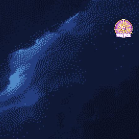
继续浏览赛事与历史操作，无需重复设置。
影响主要流程，进一步增强平台可靠性。
性化推荐。也支持查看平台热投排行。