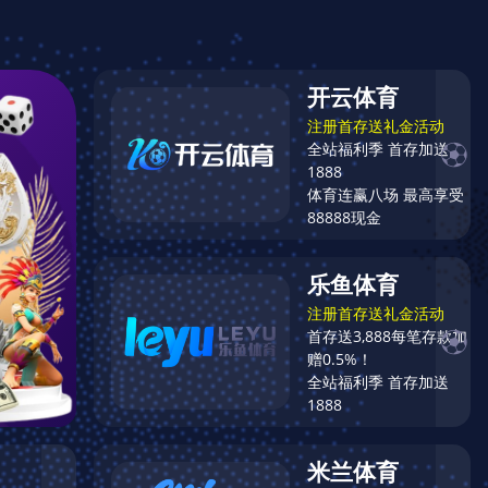
App
公司
体育
注册入口
简介
资讯
即代表您接受所有条款。