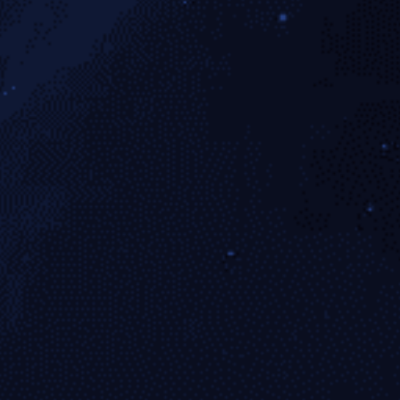
荣誉与成就
 在多个国际赛事科技平台评比中脱颖而出，持续提升安全性与
数据合规卓越平台
平台顺利通过 GDPR 与 ISO 多项认证，建立技术
安全新标准。