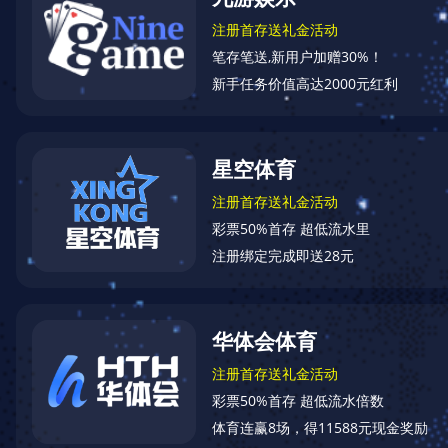
注册时请提供真实、完整且最
用户有责任保护好自己的账户
账户专属注册者本人使用，严
三、服务内容
平台主要提供赛事追踪、比分直播
四、用户行为规范
为维护平台秩序，用户不得从事以
发布违法、暴力、歧视或具有
侵犯他人合法权益（包括知识
利用系统漏洞干扰平台正常运
从事未经授权的宣传、引流或