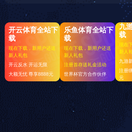
五、知识产权声明
博鱼体育平台的所有内容（含图像
六、免责声明
本平台所提供的数据和信息均为参
七、协议修改
平台有权在无需通知用户的情况下
八、法律适用与争议解决
本协议适用中华人民共和国相关法