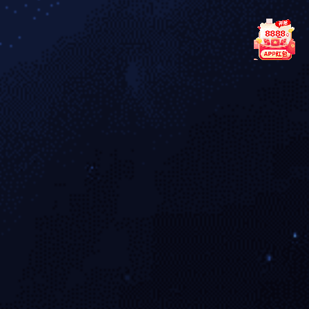
现，便于用户自查；新增记录筛选功能，提高可读
。串联项目中若出现异常，也可自动筛除。
持地区自动切换赛事内容与显示格式。
区域使用体验。