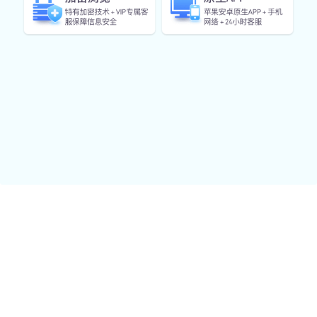
品牌使命愿景
博鱼体育 秉持“技术、透明、安全、体验”为价值核心，致力
于打造面向未来的数字体育服务平台。
安全保障
平台架构以高标准安全规范为准则，保护用户数据资产。
公平透明
全流程记录与公开追溯，确保每项服务公开可信。