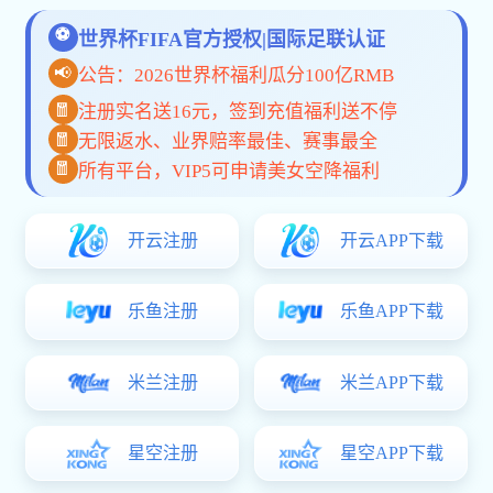
关于我们
博鱼体育 是面向全球体育爱好者的综合服务平台，致力于打造一
个集数据服务、赛事直播与移动体验于一体的专业生态系统。团
队成员拥有丰富的行业背景，平台以稳定性与高可用性著称，持
续为用户提供高质量内容与技术保障。
平台安全稳定
架构采用多节点部署与智能容错机制，全面提升的访问
速度与数据完整性，支持多设备并发操作。
全球化运营体系
支持多语言界面及本地支付系统，服务覆盖东南亚、欧
美等区域，打造更贴近用户需求的本地化体验。
7x24小时服务支持
专业客服团队全年在线，提供实时响应的技术支持与使