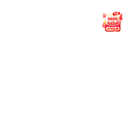
操作逻辑清楚，找比赛不绕路，设置也很人性化，第一次用
就能上手。
【功能全】
不只是直播和比分，球队数据、历史战绩、技术统计全都配
齐，用起来顺手。
【跨设备流畅】
家里电视、手机、平板都试过，同账号同步没问题，体验一
致性很高。